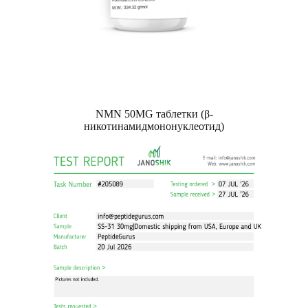
NMN 50MG таблетки (β-
никотинамидмононуклеотид)