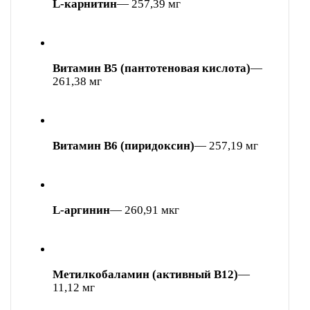
L-карнитин
— 257,39 мг
Витамин В5 (пантотеновая кислота)
—
261,38 мг
Витамин В6 (пиридоксин)
— 257,19 мг
L-аргинин
— 260,91 мкг
Метилкобаламин (активный B12)
—
11,12 мг