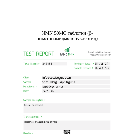
NMN 50MG таблетки (β-
никотинамидмононуклеотид)