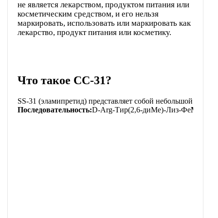
не является лекарством, продуктом питания или
косметическим средством, и его нельзя
маркировать, использовать или маркировать как
лекарство, продукт питания или косметику.
Что такое СС-31?
SS-31 (эламипретид) представляет собой небольшой арома
Последовательность:
D-Arg-Тир(2,6-диМе)-Лиз-Фе
Молеку