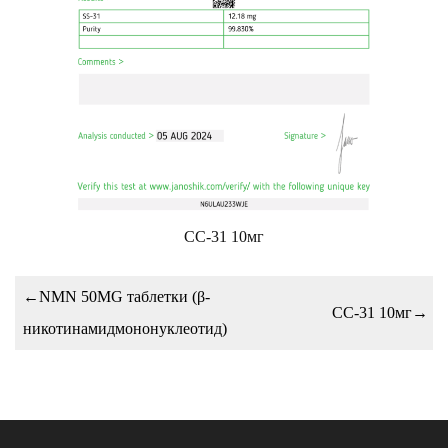
СС-31 10мг
←
NMN 50MG таблетки (β-
СС-31 10мг
→
никотинамидмононуклеотид)