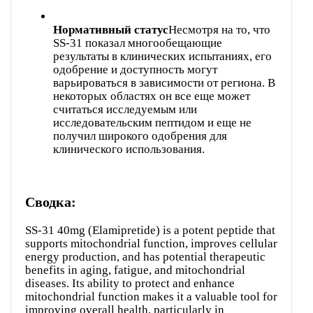
Нормативный статус
Несмотря на то, что
SS-31 показал многообещающие
результаты в клинических испытаниях, его
одобрение и доступность могут
варьироваться в зависимости от региона. В
некоторых областях он все еще может
считаться исследуемым или
исследовательским пептидом и еще не
получил широкого одобрения для
клинического использования.
Сводка:
SS-31 40mg (Elamipretide) is a potent peptide that
supports mitochondrial function, improves cellular
energy production, and has potential therapeutic
benefits in aging, fatigue, and mitochondrial
diseases. Its ability to protect and enhance
mitochondrial function makes it a valuable tool for
improving overall health, particularly in