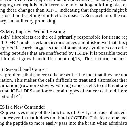
aging neutrophils to differentiate into pathogen-killing blasto
ing these changes than lGF-1, indicating that thepeptide might b
ts used in thesetting of infectious disease. Research into the r
ary, but still very promising.
ES May lmprove Wound Healing
skin) fibroblasts are the cell primarily responsible for tissue re
f lGFBPs under certain circumstances and it isknown that this pr
ceptors.Research suggests that inflammatory cytokines can alt
ering peptides that are unaffected by IGFBP, it is possible toc
fibroblast growth anddifferentiation[13]. This, in turn, can ac
S Research and Cancer
e problems that cancer cells present is the fact that they are und
tiation. This makes the cells difficult to treat and alsomakes the
rentiation growmore slowly. Forcing cancer cells to differentiat
s that lGF-1 DES can force certain types of cancer cell to diffe
tiation[14].
ES Is a New Contender
S preserves many of the functions of lGF-1, such as enhanced s
t, however, in that it does not bind toIGFBPs. This fact alone 
ng the peptide to more easily pass into the brain when adminis