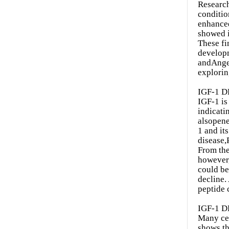
Research
conditio
enhanced
showed 
These fi
developm
andAngel
explorin
IGF-1 D
IGF-1 is 
indicati
alsopene
1 and it
disease,
From the
however,
could be
decline.
peptide 
IGF-1 D
Many cel
shows th