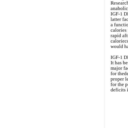
Research
anabolic
IGF-1 DE
latter f
a functi
calories
rapid af
caloriec
would ha
IGF-1 D
It has b
major fa
for thed
proper l
for the 
deficits