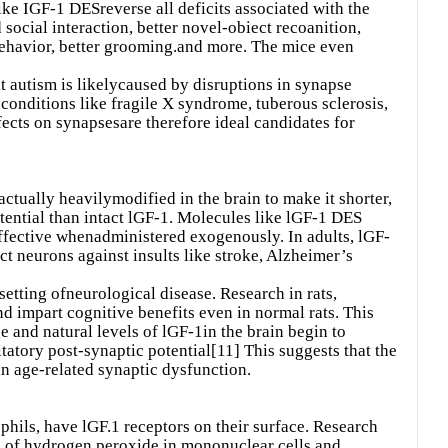
ke IGF-1 DESreverse all deficits associated with the
social interaction, better novel-obiect recoanition,
ehavior, better grooming.and more. The mice even
t autism is likelycaused by disruptions in synapse
conditions like fragile X syndrome, tuberous sclerosis,
cts on synapsesare therefore ideal candidates for
 actually heavilymodified in the brain to make it shorter,
tential than intact lGF-1. Molecules like lGF-1 DES
ffective whenadministered exogenously. In adults, lGF-
t neurons against insults like stroke, Alzheimer’s
 setting ofneurological disease. Research in rats,
 impart cognitive benefits even in normal rats. This
 and natural levels of lGF-1in the brain begin to
atory post-synaptic potential[11] This suggests that the
in age-related synaptic dysfunction.
hils, have lGF.1 receptors on their surface. Research
 of hydrogen peroxide in mononuclear cells and