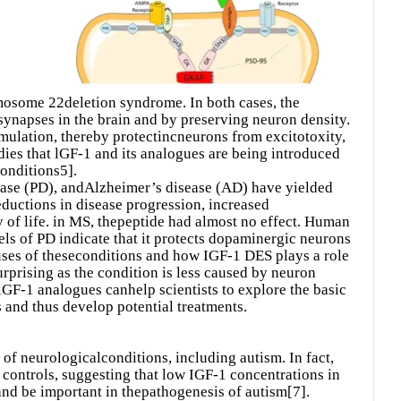
mosome 22deletion syndrome. In both cases, the
 synapses in the brain and by preserving neuron density.
mulation, thereby protectincneurons from excitotoxity,
dies that lGF-1 and its analogues are being introduced
onditions5].
isease (PD), andAlzheimer’s disease (AD) have yielded
reductions in disease progression, increased
 of life. in MS, thepeptide had almost no effect. Human
els of PD indicate that it protects dopaminergic neurons
uses of theseconditions and how IGF-1 DES plays a role
urprising as the condition is less caused by neuron
GF-1 analogues canhelp scientists to explore the basic
s and thus develop potential treatments.
of neurologicalconditions, including autism. In fact,
controls, suggesting that low IGF-1 concentrations in
and be important in thepathogenesis of autism[7].