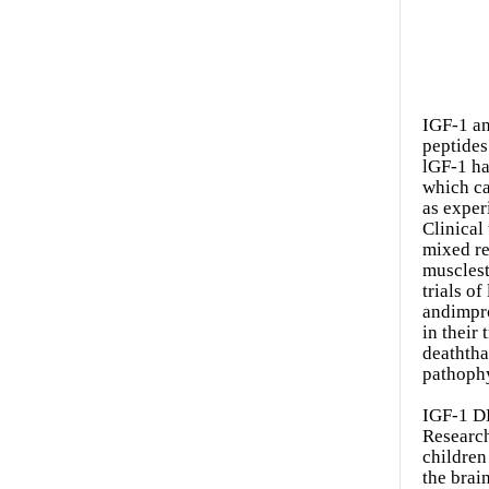
IGF-1 an
peptides
lGF-1 ha
which ca
as exper
Clinical
mixed re
musclest
trials o
andimpro
in their
deaththa
pathophy
IGF-1 D
Research
children
the brai