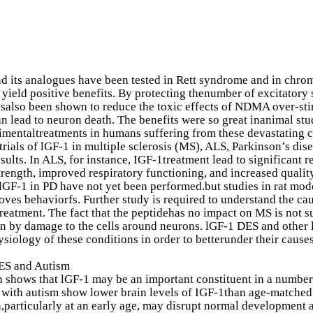
d its analogues have been tested in Rett syndrome and in chro
 yield positive benefits. By protecting thenumber of excitatory
salso been shown to reduce the toxic effects of NDMA over-sti
n lead to neuron death. The benefits were so great inanimal stu
imentaltreatments in humans suffering from these devastating c
 trials of lGF-1 in multiple sclerosis (MS), ALS, Parkinson’s d
sults. In ALS, for instance, IGF-1treatment lead to significant 
rength, improved respiratory functioning, and increased quality
f lGF-1 in PD have not yet been performed.but studies in rat mod
ves behaviorfs. Further study is required to understand the ca
 treatment. The fact that the peptidehas no impact on MS is not s
n by damage to the cells around neurons. lGF-1 DES and other l
siology of these conditions in order to betterunder their cause
ES and Autism
 shows that lGF-1 may be an important constituent in a number 
 with autism show lower brain levels of IGF-1than age-matched 
n,particularly at an early age, may disrupt normal development 