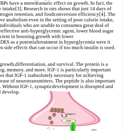
GFBPs have a moredramatic effect on growth. In fact, the
 intake[3]. Research in rats shows that just 14 days of
trogen retention, and foodconversion efficiency[4]. The
ove anabolism even in the setting of poor calorie intake,
 individuals who are unable to consumea great deal of
reeffective anti-hyperglycemic agent, lower blood sugar
ficient in boosting growth with lower
 DES as a potentialtreatment in hyperglycemia were it
 side effects that can occur if too much insulin is used.
rowth,differentiation, and survival. The protein is a
ning, memory, and more. lGF-1 is particularly important
 that lGF-1 isabsolutely necessary for achieving
lease of neurotransmitters. The peptide is also important
e. Without lGF-1, synapticdevelopment is disrupted and
l develop.