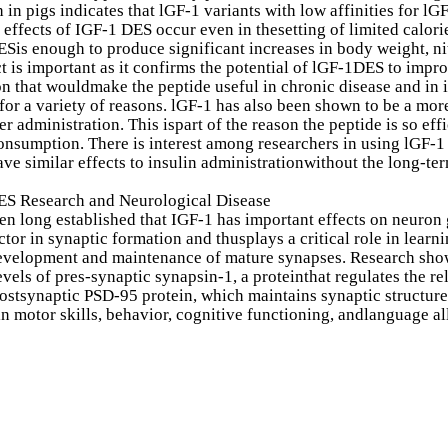
 in pigs indicates that lGF-1 variants with low affinities for l
 effects of IGF-1 DES occur even in thesetting of limited calorie
Sis enough to produce significant increases in body weight, ni
act is important as it confirms the potential of lGF-1DES to impr
on that wouldmake the peptide useful in chronic disease and in
 for a variety of reasons. lGF-1 has also been shown to be a mo
ter administration. This ispart of the reason the peptide is so ef
onsumption. There is interest among researchers in using lGF-1
ve similar effects to insulin administrationwithout the long-term
ES Research and Neurological Disease
een long established that IGF-1 has important effects on neuron g
ctor in synaptic formation and thusplays a critical role in lear
evelopment and maintenance of mature synapses. Research shows
evels of pres-synaptic synapsin-1, a proteinthat regulates the re
postsynaptic PSD-95 protein, which maintains synaptic structur
 in motor skills, behavior, cognitive functioning, andlanguage al