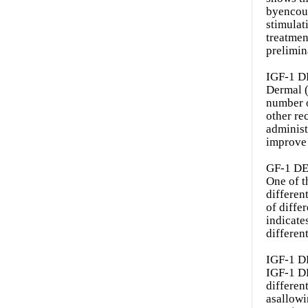
byencour
stimulat
treatmen
prelimin
IGF-1 D
Dermal (
number o
other re
administ
improve 
GF-1 DE
One of th
differen
of diffe
indicate
differen
IGF-1 D
IGF-1 DE
differen
asallowi