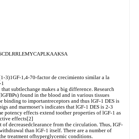
RSCDLRRLEMYCAPLKAAKSA
(1-3)1GF-1,4-70-factor de crecimiento similar a la
-1
t that subtlechange makes a big difference. Research
lGFBPs) found in the blood and in various tissues
for binding to importantreceptors and thus lGF-1 DES is
 pigs and marmoset’s indicates that lGF-1 DES is 2-3
e potency effects extend toother properties of lGF-1 as
ctive effects[2]
lt of decreasedclearance from the circulation. Thus, IGF-
 withdrawal than lGF-1 itself. There are a number of
g the treatment ofhyperglycemic conditions.