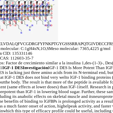
ELVDALQFVCGDRGFYFNKPTGYGSSSRRAPQTGIVDECCF
 molecular: C:1gH4sN,1O,SMeso molecular: 7365,4225 g/mol
 ClD: 135331146
CAS: 112603-35-7
s: Factor de crecimiento similar a la insulina 1,des-(1-3)-, Des
 1
IGF-1 DESInvestigación
IGF-1 DES Is More Potent Than IGF
S is lacking just three amino acids from its N-terminal end, bu
at IGF-1 DES does not bind very welto lGF-1 binding proteins (
utthe body. The result is that more of the peptide is available 
ent (same effects at lower doses) than lGF-1itself. Research in
repotent than IGF-1 in lowering blood sugar. Further, these sam
cluding its anabolic effects on skeletal muscle and itsneuroprote
he benefits of binding to lGFBPs is prolonged activity as a resu
s a much faster onset of action, highelpeak activity, and faster
 inwhich this type of efficacy profile could be useful, includin