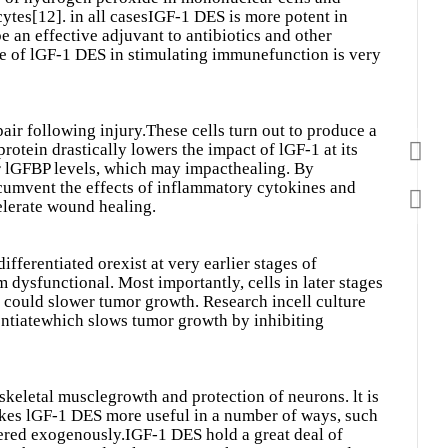
cytes[12]. in all casesIGF-1 DES is more potent in
e an effective adjuvant to antibiotics and other
ole of lGF-1 DES in stimulating immunefunction is very
pair following injury.These cells turn out to produce a
otein drastically lowers the impact of lGF-1 at its
er lGFBP levels, which may impacthealing. By
ircumvent the effects of inflammatory cytokines and
celerate wound healing.
ifferentiated orexist at very earlier stages of
m dysfunctional. Most importantly, cells in later stages
e could slower tumor growth. Research incell culture
rentiatewhich slows tumor growth by inhibiting
keletal musclegrowth and protection of neurons. lt is
makes lGF-1 DES more useful in a number of ways, such
tered exogenously.IGF-1 DES hold a great deal of