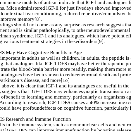
 in mouse models of autism indicate that lGF-l and analogues li
ns. Mice administered lGF-ll for just fivedays showed improved 
contextual fear conditioning, reduced repetitive/compulsive b
improve memory[8].
ndings should not come as any surprise as research suggests tha
ent and is similar pathologically, to otherneurodevelopmental 
man syndrome. lGF-1 and its analogues, which have potent effe
g various treatment strategies in thesedisorders[9].
ES May Have Cognitive Benefits in Age
important in adults as well as children. in adults, the peptide is
ng that analogues like lGF-1 DES mayhave better therapeutic po
trate the blood-brain barrier more readily, making them more e
s analogues have been shown to reduceneuronal death and protec
Parkinson’s disease, and more[1o]
 above, it is clear that lGF-1 and its analogues are useful in the
 suggests that IGF-1 DES may enhancesynaptic transmission and
 ofbenefit to learning and memory, particularly as organisms age
 According to research, IGF-1 DES causes a 40% increase inexcit
could have profoundeffects on cognitive function, particularly 
ES Research and lmmune Function
ls in the immune system, such as mononuclear cells and neutrop
at lGF-1 DES can improve immunefunction by boosting release