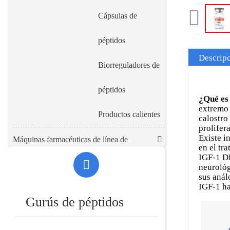
Cápsulas de
péptidos
Descrip
Biorreguladores de
péptidos
¿Qué es
extremo 
Productos calientes
calostro
prolifer
Existe i
Máquinas farmacéuticas de línea de
en el tr
IGF-1 DE
producción.
neurológ
sus anál
IGF-1 ha
Gurús de péptidos