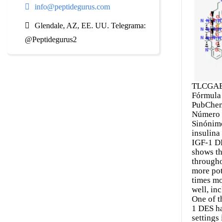
info@peptidegurus.com
Glendale, AZ, EE. UU. Telegrama:
@Peptidegurus2
TLCGA
Fórmula
PubChem
Número 
Sinónimo
insulina
IGF-1 DE
shows th
througho
more pot
times mo
well, in
One of t
1 DES ha
settings